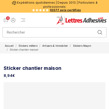
Expéditions quotidiennes | Depuis 2013 | Particuliers &
professionnels
10377 avis certifiés
0
Menu de navigation
Voir mon panier
Mon compte
Accueil
Stickers métiers
Artisans & Immobilier
Stickers Maçon
Sticker chantier maison
Sticker chantier maison
8,94
€