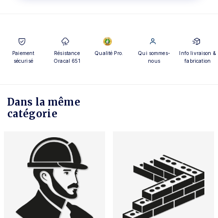
Paiement
Résistance
Qualité Pro.
Qui sommes-
Info livraison &
sécurisé
Oracal 651
nous
fabrication
Dans la même
catégorie