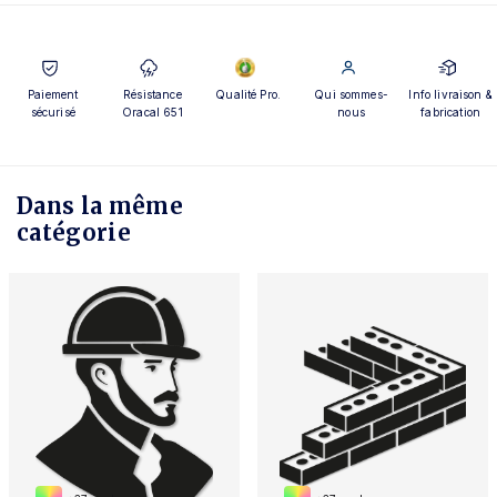
Paiement
Résistance
Qualité Pro.
Qui sommes-
Info livraison &
sécurisé
Oracal 651
nous
fabrication
Dans la même
catégorie