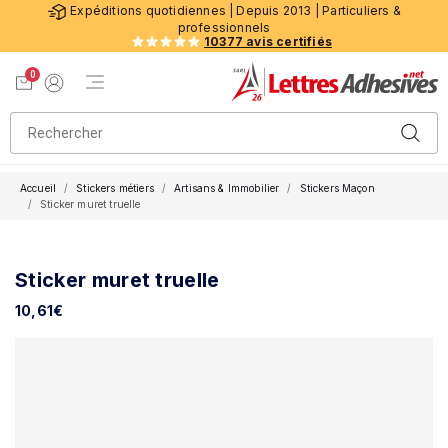
Expéditions quotidiennes | Depuis 2013 | Particuliers &
professionnels
10377 avis certifiés
0
Menu de navigation
Voir mon panier
Mon compte
Accueil
Stickers métiers
Artisans & Immobilier
Stickers Maçon
Sticker muret truelle
Sticker muret truelle
10,61
€