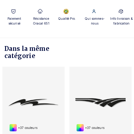
Paiement
Résistance
Qualité Pro.
Qui sommes-
Info livraison &
sécurisé
Oracal 651
nous
fabrication
Dans la même
catégorie
+37 couleurs
+37 couleurs