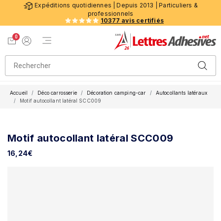
Expéditions quotidiennes | Depuis 2013 | Particuliers &
professionnels
10377 avis certifiés
0
Menu de navigation
Voir mon panier
Mon compte
Accueil
Déco carrosserie
Décoration camping-car
Autocollants latéraux
Motif autocollant latéral SCC009
Motif autocollant latéral SCC009
16,24
€