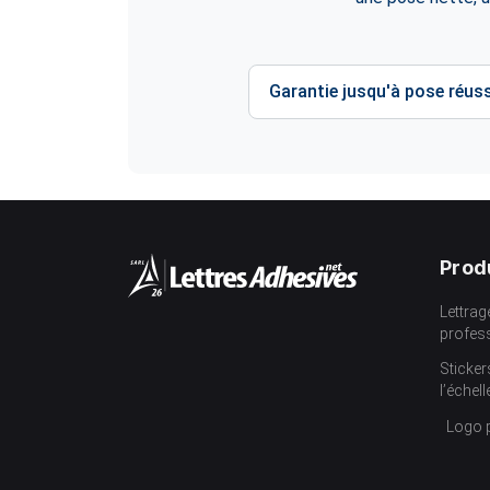
Garantie jusqu'à pose réuss
Prod
Lettrag
profes
Sticker
l’échell
Logo 