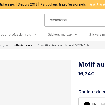
idiennes | Depuis 2013 | Particuliers & professionnels
rs pour professionnels
stickers muraux
stickers 
r
Autocollants latéraux
Motif autocollant latéral SCCM019
Motif au
16,24
€
Couleur du s
Noir 