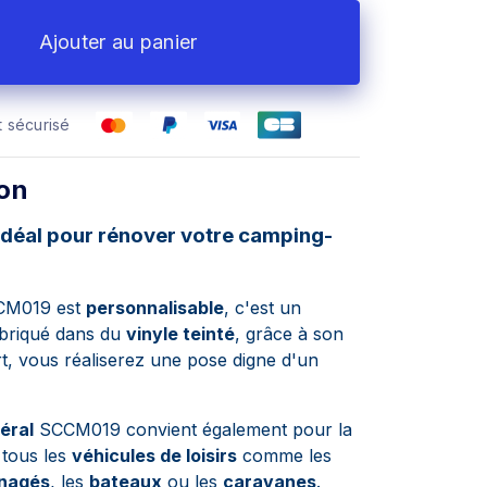
Ajouter au panier
 sécurisé
ion
idéal pour rénover votre camping-
CCM019 est
personnalisable
, c'est un
briqué dans du
vinyle teinté
, grâce à son
rt, vous réaliserez une pose digne d'un
téral
SCCM019 convient également pour la
tous les
véhicules de loisirs
comme les
nagés
, les
bateaux
ou les
caravanes
.