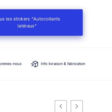
us les stickers "Autocollants
latéraux"
sommes-nous
Info livraison & fabrication