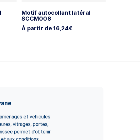
l
Motif autocollant latéral
Motif auto
SCCM008
SCC009
À partir de 16,24€
À partir d
vane
 aménagés et véhicules
ures, vitrages, portes,
aissée permet d’obtenir
 et aux conditions