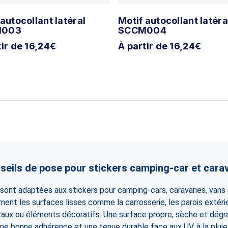
 autocollant latéral
Motif autocollant latéra
M003
SCCM004
tir de 16,24€
À partir de 16,24€
seils de pose pour stickers camping-car et cara
ont adaptées aux stickers pour camping-cars, caravanes, vans
ernent les surfaces lisses comme la carrosserie, les parois extérie
raux ou éléments décoratifs. Une surface propre, sèche et dégr
ne bonne adhérence et une tenue durable face aux UV, à la pluie