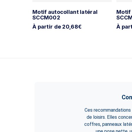
rale
Motif autocollant latéral
Motif
SCCM002
SCC
À partir de 20,68€
À par
Con
Ces recommandations s
de loisirs. Elles conc
coffres, panneaux laté
une pose nette, u