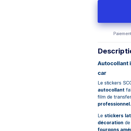
Paiement
Descript
Autocollant 
car
Le stickers S
autocollant
fa
film de transfe
professionnel
.
Le
stickers
la
décoration
de 
fourgons amé