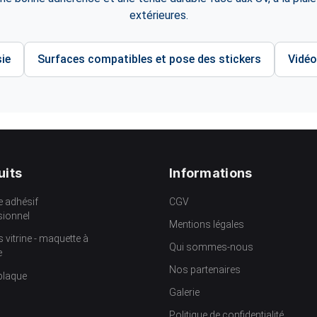
extérieures.
ie
Surfaces compatibles et pose des stickers
Vidéo
uits
Informations
e adhésif
CGV
sionnel
Mentions légales
s vitrine - maquette à
Qui sommes-nous
e
Nos partenaires
plaque
Galerie
Politique de confidentialité