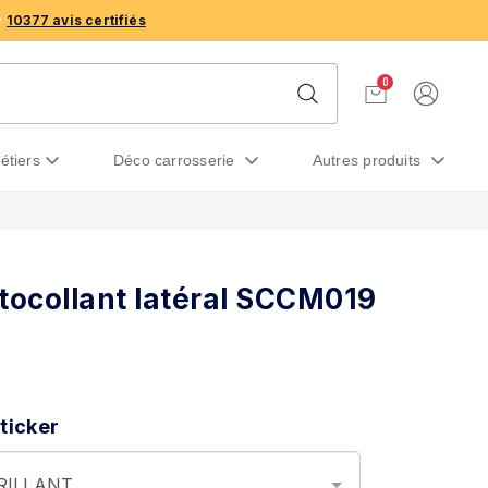
10377 avis certifiés
0
métiers
déco carrosserie
autres produits
tocollant latéral SCCM019
ticker
BRILLANT