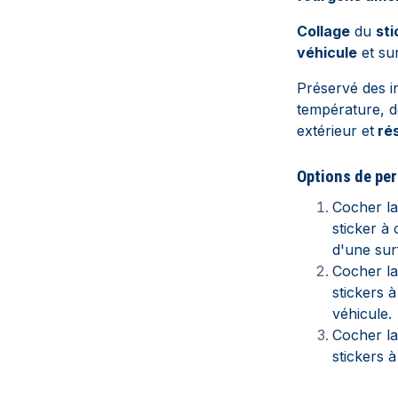
Collage
du
sti
véhicule
et sur
Préservé des i
température, d
extérieur et
rés
Options de per
Cocher l
sticker à 
d'une sur
Cocher l
stickers à
véhicule.
Cocher l
stickers à