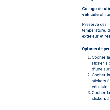
Collage
du
sti
véhicule
et sur
Préservé des i
température, d
extérieur et
rés
Options de per
Cocher l
sticker à 
d'une sur
Cocher l
stickers à
véhicule.
Cocher l
stickers à