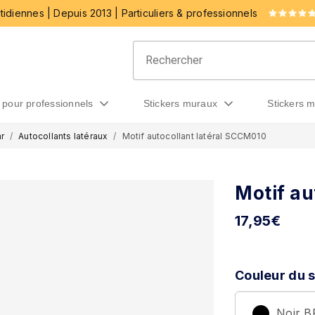
idiennes | Depuis 2013 | Particuliers & professionnels
rs pour professionnels
stickers muraux
stickers 
r
Autocollants latéraux
Motif autocollant latéral SCCM010
Motif au
17,95
€
Couleur du s
Noir 