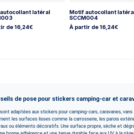
 autocollant latéral
Motif autocollant latéra
M003
SCCM004
tir de 16,24€
À partir de 16,24€
seils de pose pour stickers camping-car et cara
ont adaptées aux stickers pour camping-cars, caravanes, vans
ernent les surfaces lisses comme la carrosserie, les parois extérie
raux ou éléments décoratifs. Une surface propre, sèche et dégr
ne bonne adhérence et une tenue durable face aux UV, à la pluie