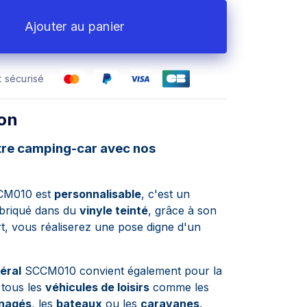
Ajouter au panier
 sécurisé
ion
tre camping-car avec nos
CCM010 est
personnalisable
, c'est un
briqué dans du
vinyle teinté
, grâce à son
rt, vous réaliserez une pose digne d'un
téral
SCCM010 convient également pour la
tous les
véhicules de loisirs
comme les
nagés
, les
bateaux
ou les
caravanes
.