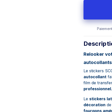
Paiement
Descript
Relooker vo
autocollants
Le stickers S
autocollant
fa
film de transfe
professionnel
.
Le
stickers
la
décoration
de 
fourgons amé