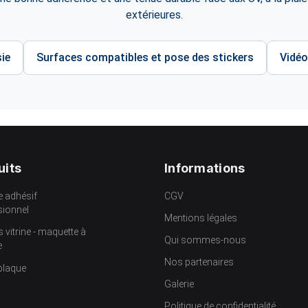
extérieures.
ie
Surfaces compatibles et pose des stickers
Vidéo
uits
Informations
e adhésif
CGV
sionnel
Mentions légales
s vitrine - maquette à
Qui sommes-nous
e
Nos partenaires
plaque
Galerie
Politique de confidentialité