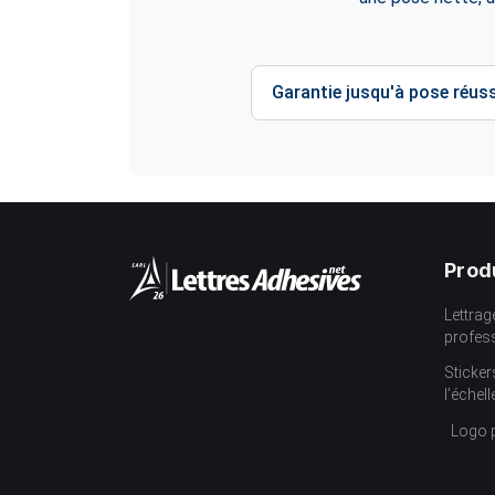
Garantie jusqu'à pose réuss
Prod
Lettrag
profes
Sticker
l’échell
Logo 