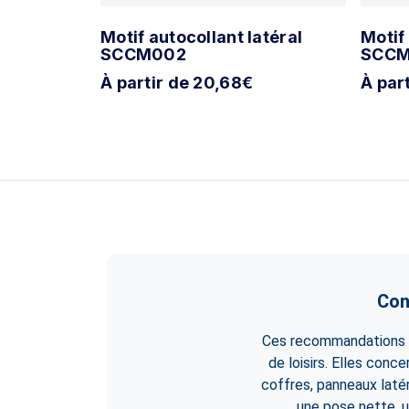
rale
Motif autocollant latéral
Motif
SCCM002
SCC
À partir de 20,68€
À par
Con
Ces recommandations s
de loisirs. Elles conc
coffres, panneaux laté
une pose nette, u