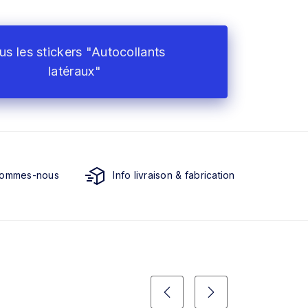
us les stickers "Autocollants
latéraux"
sommes-nous
Info livraison & fabrication