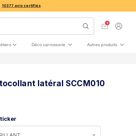
10377 avis certifiés
0
métiers
déco carrosserie
autres produits
tocollant latéral SCCM010
ticker
BRILLANT