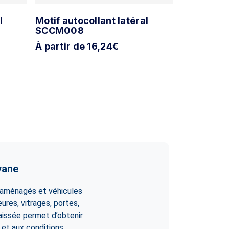
l
Motif autocollant latéral
Motif auto
SCCM008
SCC009
À partir de 16,24€
À partir d
vane
 aménagés et véhicules
ures, vitrages, portes,
aissée permet d’obtenir
 et aux conditions