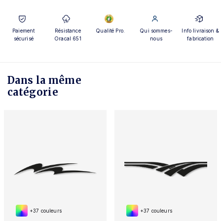
Paiement
Résistance
Qualité Pro.
Qui sommes-
Info livraison &
sécurisé
Oracal 651
nous
fabrication
Dans la même
catégorie
+37 couleurs
+37 couleurs