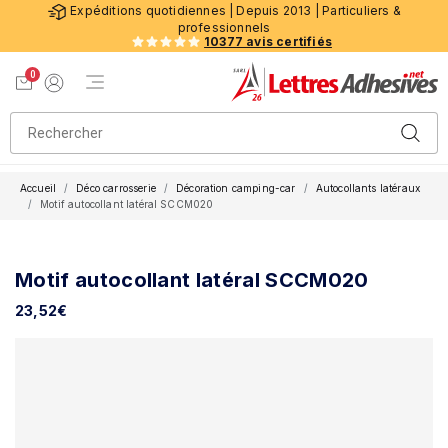
Expéditions quotidiennes | Depuis 2013 | Particuliers &
professionnels
10377 avis certifiés
0
Menu de navigation
Voir mon panier
Mon compte
Accueil
Déco carrosserie
Décoration camping-car
Autocollants latéraux
Motif autocollant latéral SCCM020
Motif autocollant latéral SCCM020
23,52
€