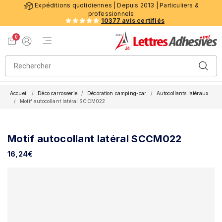
Expéditions quotidiennes | Depuis 2013 | Particuliers &
professionnels
10377 avis certifiés
0
Menu de navigation
Voir mon panier
Mon compte
Accueil
Déco carrosserie
Décoration camping-car
Autocollants latéraux
Motif autocollant latéral SCCM022
Motif autocollant latéral SCCM022
16,24
€