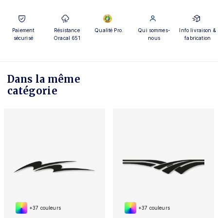
Paiement
Résistance
Qualité Pro.
Qui sommes-
Info livraison &
sécurisé
Oracal 651
nous
fabrication
Dans la même
catégorie
+37 couleurs
+37 couleurs