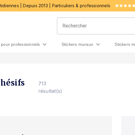
idiennes | Depuis 2013 | Particuliers & professionnels
rs pour professionnels
stickers muraux
stickers 
dhésifs
713
résultat(s)