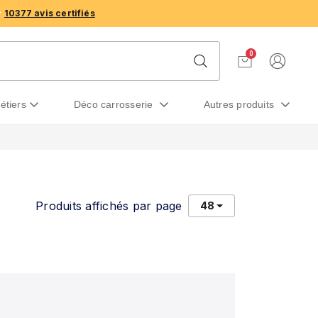
10377 avis certifiés
0
métiers
déco carrosserie
autres produits
Produits affichés par page
48