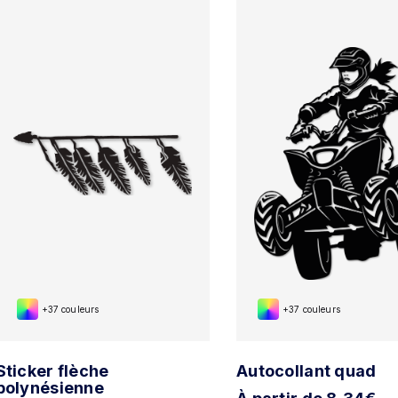
+37 couleurs
+37 couleurs
Sticker flèche
Autocollant quad
polynésienne