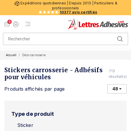
Expéditions quotidiennes | Depuis 2013 | Particuliers &
professionnels
10377 avis certifiés
0
Menu de navigation
Voir mon panier
Mon compte
Accueil
Déco carrosserie
Stickers carrosserie - Adhésifs
713
pour véhicules
résultat(s)
Produits affichés par page
48
Type de produit
Sticker