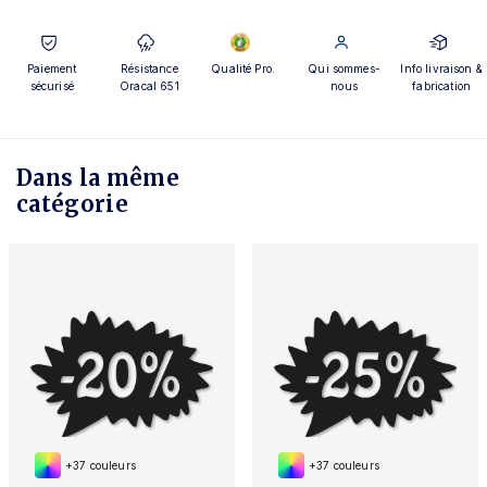
Paiement
Résistance
Qualité Pro.
Qui sommes-
Info livraison &
sécurisé
Oracal 651
nous
fabrication
Dans la même
catégorie
+37 couleurs
+37 couleurs