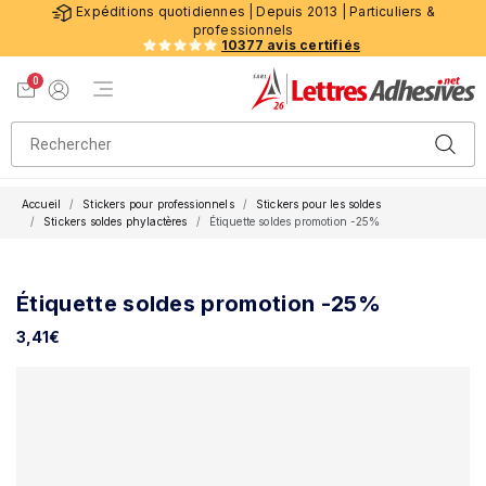
Expéditions quotidiennes | Depuis 2013 | Particuliers &
professionnels
10377 avis certifiés
0
Menu de navigation
Voir mon panier
Mon compte
Accueil
Stickers pour professionnels
Stickers pour les soldes
Stickers soldes phylactères
Étiquette soldes promotion -25%
Étiquette soldes promotion -25%
3,41
€