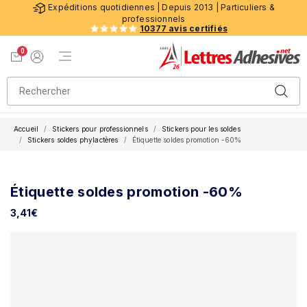
Expéditions quotidiennes | Depuis 2013 | Particuliers &
professionnels
10377 avis certifiés
0
Menu de navigation
Voir mon panier
Mon compte
Accueil
Stickers pour professionnels
Stickers pour les soldes
Stickers soldes phylactères
Étiquette soldes promotion -60%
Étiquette soldes promotion -60%
3,41
€