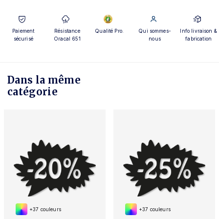
Paiement
Résistance
Qualité Pro.
Qui sommes-
Info livraison &
sécurisé
Oracal 651
nous
fabrication
Dans la même
catégorie
+37 couleurs
+37 couleurs