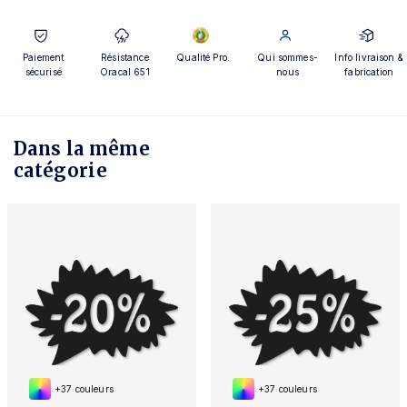
Paiement
Résistance
Qualité Pro.
Qui sommes-
Info livraison &
sécurisé
Oracal 651
nous
fabrication
Dans la même
catégorie
+37 couleurs
+37 couleurs