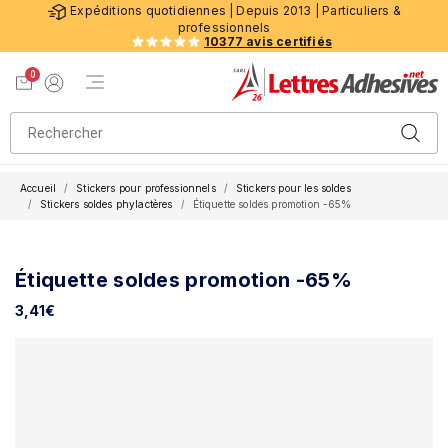
Expéditions quotidiennes | Depuis 2013 | Particuliers &
professionnels
10377 avis certifiés
0
Menu de navigation
Voir mon panier
Mon compte
Accueil
Stickers pour professionnels
Stickers pour les soldes
Stickers soldes phylactères
Étiquette soldes promotion -65%
Étiquette soldes promotion -65%
3,41
€