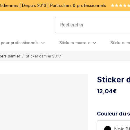
idiennes | Depuis 2013 | Particuliers & professionnels
rs pour professionnels
stickers muraux
stickers 
kers damier
Sticker damier SD17
Sticker 
12,04
€
Couleur du s
Noir 