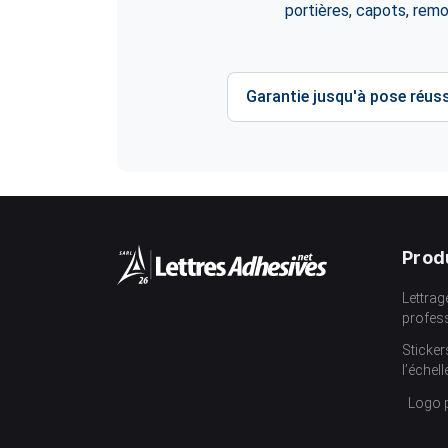
portières, capots, rem
Garantie jusqu'à pose réuss
Prod
Lettrag
profes
Sticker
l’échell
Logo 