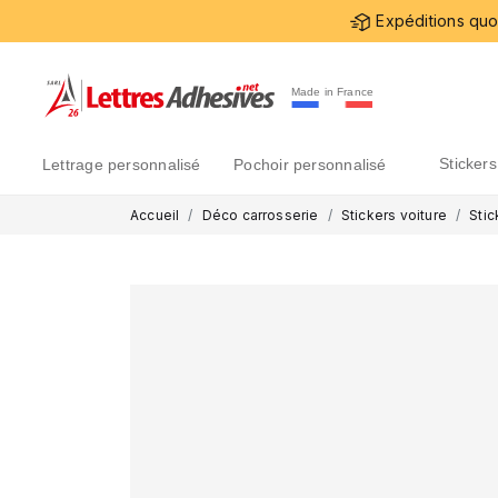
Expéditions quot
Made in France
sticke
lettrage personnalisé
pochoir personnalisé
Accueil
Déco carrosserie
Stickers voiture
Stic