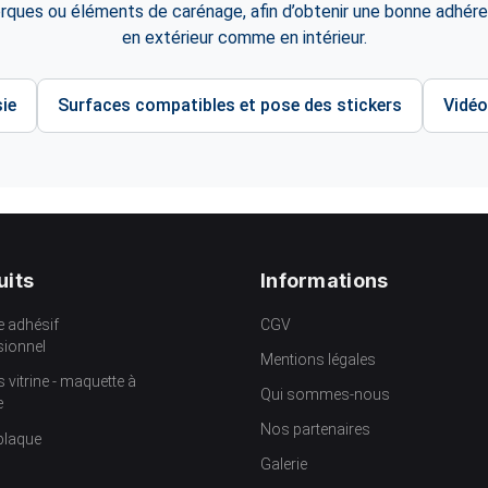
orques ou éléments de carénage, afin d’obtenir une bonne adhére
en extérieur comme en intérieur.
ie
Surfaces compatibles et pose des stickers
Vidéo
uits
Informations
e adhésif
CGV
sionnel
Mentions légales
s vitrine - maquette à
Qui sommes-nous
e
Nos partenaires
plaque
Galerie