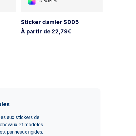
+37 couleurs
+37 cou
Sticker damier SD05
Sticker d
À partir de 22,79€
À partir d
ules
es aux stickers de
à chevaux et modèles
es, panneaux rigides,