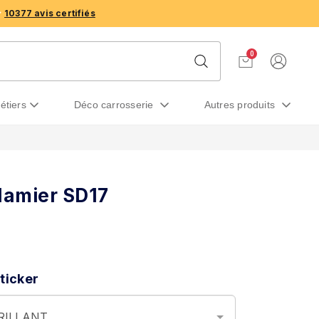
10377 avis certifiés
0
métiers
déco carrosserie
autres produits
damier SD17
ticker
BRILLANT