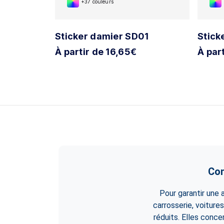
+37 couleurs
20
Sticker damier SD01
Stick
À partir de 16,65€
À par
Con
Pour garantir une
carrosserie, voitur
réduits. Elles conce