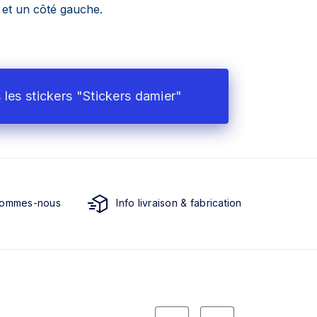
t et un côté gauche.
 les stickers "Stickers damier"
sommes-nous
Info livraison & fabrication