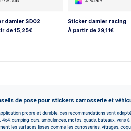
+37 couleurs
+37 couleurs
er damier SD02
Sticker damier racing
tir de 15,25€
À partir de 29,11€
seils de pose pour stickers carrosserie et véhic
 application propre et durable, ces recommandations sont adapté
es, 4x4, camping-cars, ambulances, motos, quads, bateaux, vans 
rnent les surfaces lisses comme les carrosseries, vitrages, coqu