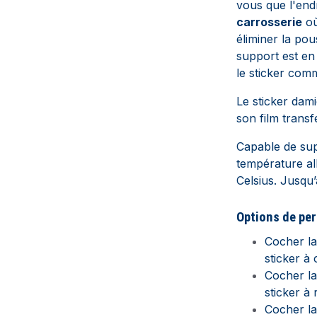
vous que l'endro
carrosserie
où
éliminer la pou
support est en 
le sticker com
Le sticker dam
son film transf
Capable de supp
température al
Celsius. Jusqu’
Options de per
Cocher l
sticker à 
Cocher l
sticker à 
Cocher l