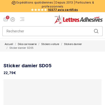
Expéditions quotidiennes | Depuis 2013 | Particuliers &
professionnels
10377 avis certifiés
0
Menu de navigation
Voir mon panier
Mon compte
Accueil
Déco carrosserie
Stickers voiture
Stickers damier
Sticker damier SD05
Sticker damier SD05
22,79
€