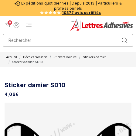
Expéditions quotidiennes | Depuis 2013 | Particuliers &
professionnels
10377 avis certifiés
0
Menu de navigation
Voir mon panier
Mon compte
Accueil
Déco carrosserie
Stickers voiture
Stickers damier
Sticker damier SD10
Sticker damier SD10
4,06
€