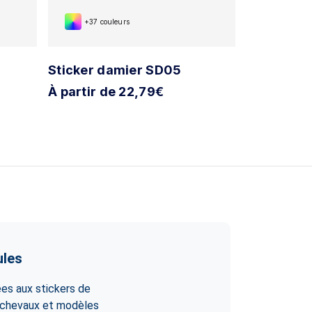
+37 couleurs
+37 cou
Sticker damier SD05
Sticker d
À partir de 22,79€
À partir d
ules
es aux stickers de
à chevaux et modèles