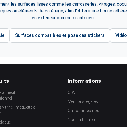
rnent les surfaces lisses comme les carrosseries, vitrages, coqu
orques ou éléments de carénage, afin d’obtenir une bonne adhére
en extérieur comme en intérieur.
ie
Surfaces compatibles et pose des stickers
Vidéo
uits
Informations
e adhésif
CGV
sionnel
Mentions légales
s vitrine - maquette à
Qui sommes-nous
e
Nos partenaires
plaque