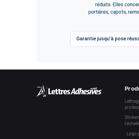
réduits. Elles conce
portières, capots, rem
Garantie jusqu'à pose réuss
Prod
Lettrag
profes
Sticker
l’échell
Logo 