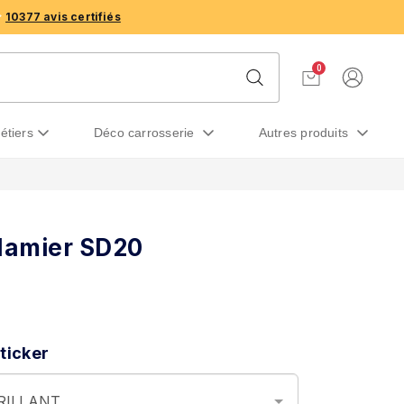
10377 avis certifiés
0
métiers
déco carrosserie
autres produits
 damier SD20
ticker
BRILLANT