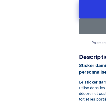
Paiement
Descript
Sticker dami
personnalis
Le
sticker da
utilisé dans le
décorer et
cus
toit et les port