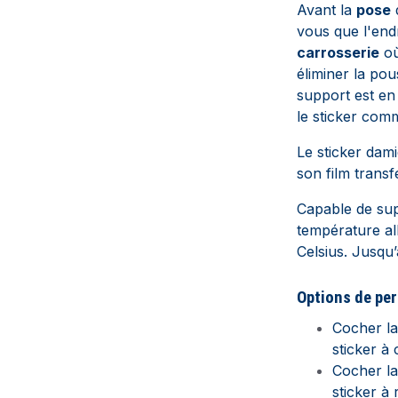
Avant la
pose
vous que l'endro
carrosserie
où
éliminer la pou
support est en 
le sticker com
Le sticker dam
son film transf
Capable de supp
température al
Celsius. Jusqu’
Options de per
Cocher l
sticker à 
Cocher l
sticker à 