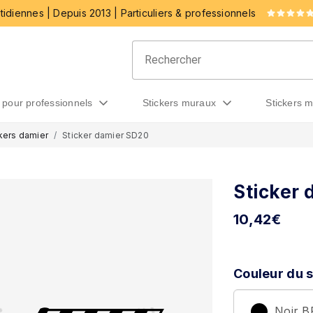
idiennes | Depuis 2013 | Particuliers & professionnels
rs pour professionnels
stickers muraux
stickers 
kers damier
Sticker damier SD20
Sticker
10,42
€
Couleur du s
Noir 