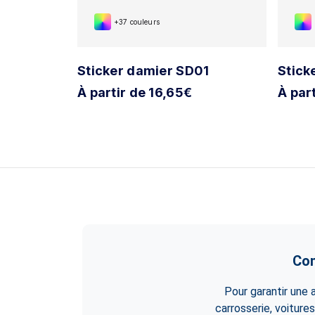
+37 couleurs
20
Sticker damier SD01
Stick
À partir de 16,65€
À par
Con
Pour garantir une
carrosserie, voitur