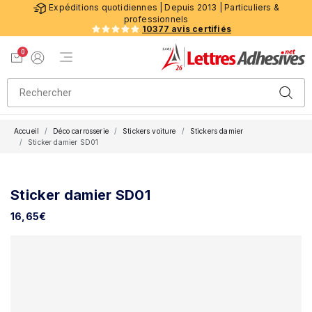
Expéditions quotidiennes | Depuis 2013 | Particuliers &
professionnels
10377 avis certifiés
0
Menu de navigation
Voir mon panier
Mon compte
Accueil
Déco carrosserie
Stickers voiture
Stickers damier
Sticker damier SD01
Sticker damier SD01
16,65
€