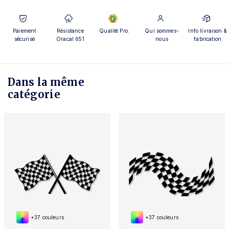
Paiement
Résistance
Qualité Pro.
Qui sommes-
Info livraison &
sécurisé
Oracal 651
nous
fabrication
Dans la même
catégorie
+37 couleurs
+37 couleurs