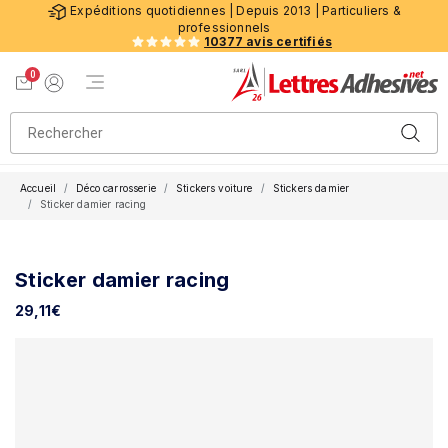
Expéditions quotidiennes | Depuis 2013 | Particuliers &
professionnels
10377 avis certifiés
0
Menu de navigation
Voir mon panier
Mon compte
Accueil
Déco carrosserie
Stickers voiture
Stickers damier
Sticker damier racing
Sticker damier racing
29,11
€